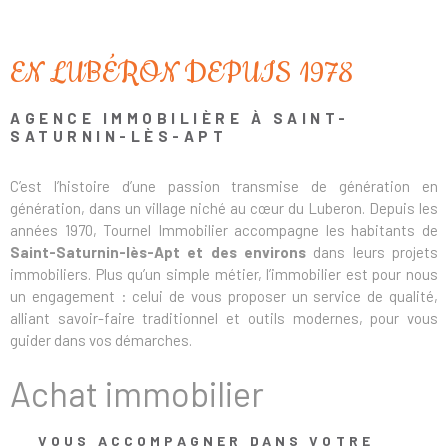
EN LUBÉRON DEPUIS 1978
AGENCE IMMOBILIÈRE À SAINT-
SATURNIN-LÈS-APT
C’est l’histoire d’une passion transmise de génération en
génération, dans un village niché au cœur du Luberon. Depuis les
années 1970, Tournel Immobilier accompagne les habitants de
Saint-Saturnin-lès-Apt et des environs
dans leurs projets
immobiliers. Plus qu’un simple métier, l’immobilier est pour nous
un engagement : celui de vous proposer un service de qualité,
alliant savoir-faire traditionnel et outils modernes, pour vous
guider dans vos démarches.
Achat immobilier
VOUS ACCOMPAGNER DANS VOTRE
Nous savons qu’une vente réussie repose sur plusieurs éléments