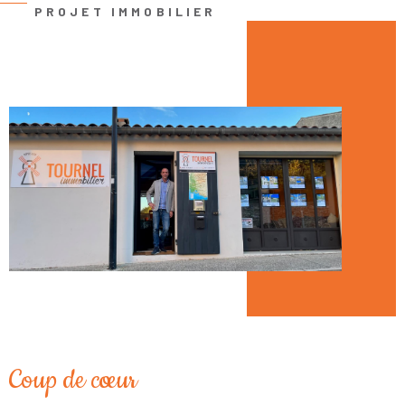
PROJET IMMOBILIER
essentiels : une évaluation précise du bien, une communication
efficace et un suivi rigoureux. Grâce à notre connaissance fine du
marché de Saint-Saturnin-lès-Apt
et des villages voisins,
nous vous aidons à obtenir les meilleures conditions de vente
possibles.
Si vous êtes acheteur, nous comprenons que chaque projet est
unique. Que vous recherchiez une résidence principale, une
maison de vacances ou un investissement locatif, nous prenons
le temps de vous écouter et de vous présenter les biens qui
répondent réellement à vos attentes. Avec nous, chaque visite
est préparée avec soin pour vous offrir les meilleures chances de
trouver le bien idéal. Consultez nos
annonces immobilières à
Saint-Saturnin-lès-Apt
,
Gargas
,
Roussillon
,
Apt
et
Rustrel.
Estimation immobilière
Coup de cœur
Chez Tournel Immobilier, nous veillons à vous proposer des
estimations réalistes et précises, fondées sur des critères