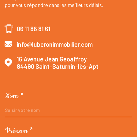
pour vous répondre dans les meilleurs délais.
06 11 86 81 61
info@luberonimmobilier.com
16 Avenue Jean Geoaffroy
84490
Saint-Saturnin-lès-Apt
Nom *
TRAD_MELTEM_VOSCOORDONNEES
Prénom *