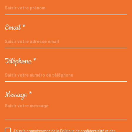
Email *
Téléphone *
Message *
TRAD_MELTEM_VOREDEMANDE
J'ai pris connaissance de la Politique de confidentialité et des