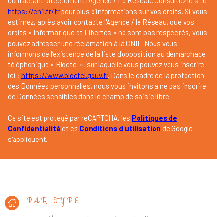
contactant directement l’Agence / Le Réseau. Consultez le site
https://cnil.fr/fr
pour plus d’informations sur vos droits. Si vous
estimez, après avoir contacté l'Agence / le Réseau, que vos
droits « Informatique et Libertés » ne sont pas respectés, vous
pouvez adresser une réclamation à la CNIL. Nous vous
informons de l’existence de la liste d'opposition au démarchage
téléphonique « Bloctel », sur laquelle vous pouvez vous inscrire
ici :
https://www.bloctel.gouv.fr
. Dans le cadre de la protection
des Données personnelles, nous vous invitons à ne pas inscrire
de Données sensibles dans le champ de saisie libre.
Ce site est protégé par reCAPTCHA, les
Politiques de
Confidentialité
et es
Conditions d'utilisation
de Google
s'appliquent.
PAR TYPE