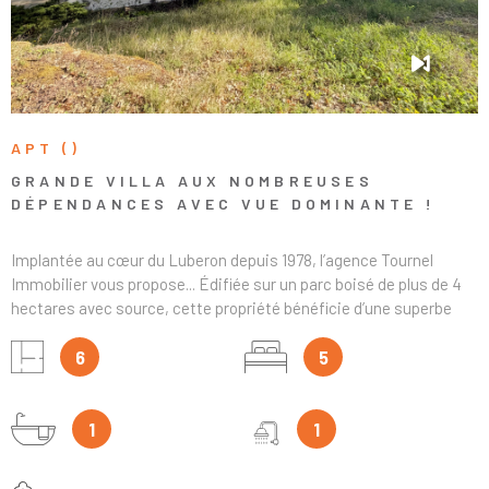
18m² avec accès direct au jardin, offrant de multiples possibilités
(chambre d’amis, atelier, bureau, etc.). Climatisations réversibles
2025. En excellent état général, cette propriété pleine de charme
saura vous séduire à coup sûr.
APT ()
GRANDE VILLA AUX NOMBREUSES
DÉPENDANCES AVEC VUE DOMINANTE !
Implantée au cœur du Luberon depuis 1978, l’agence Tournel
Immobilier vous propose... Édifiée sur un parc boisé de plus de 4
hectares avec source, cette propriété bénéficie d’une superbe
position dominante offrant une vue dégagée sur les Monts du
Vaucluse, avec le Mont Ventoux en arrière-plan. Cette villa de
6
5
construction traditionnelle développe environ 180 m² habitables
aux volumes généreux. Le rez-de-chaussée propose un espace de
vie de plain-pied comprenant une entrée avec vestiaire, un vaste
1
1
séjour de 35 m² agrémenté d’une cheminée et largement ouvert
sur l’extérieur pour profiter pleinement de la vue, une salle à