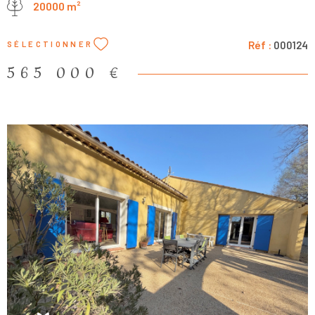
20000 m²
manger, une cuisine indépendante de 11 m², un bureau spacieux
de 21 m², une chambre de 12 m², une salle d’eau et un WC. À l’étage,
un grand espace de distribution de 25 m², idéal pour une salle de
Réf :
000124
SÉLECTIONNER
jeux ou un espace détente, dessert quatre chambres de 12 m²
chacune, une salle de bains ainsi qu’un WC. L’ensemble est
565 000 €
parfaitement adapté pour accueillir famille et amis. La propriété
dispose également de nombreuses dépendances : deux garages
fermés (20 m² et 45 m²), une chaufferie, ainsi que plusieurs
annexes (40 m² et 20 m²). Prestations : Belle vue dégagée
Chauffage central Double vitrage Un bien de caractère offrant un
fort potentiel, à découvrir sans tarder.
VOIR LE BIEN