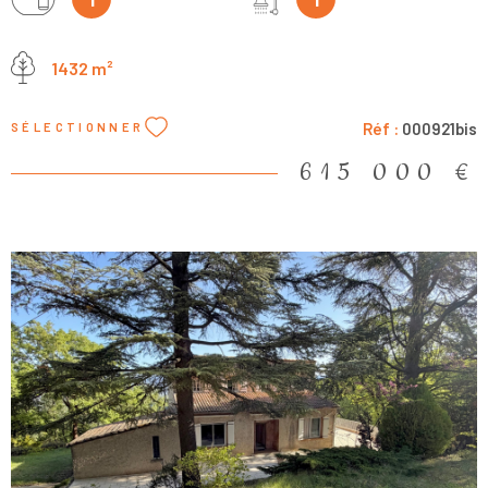
de plusieurs dépendances. Cette demeure provençale, à
l’agencement fonctionnel et harmonieux, développe 150 m²
1432 m²
habitables. L’entrée dessert un vestiaire et un WC indépendant.
Le vaste séjour traversant (env 50m²), baigné de lumière grâce à
ses nombreuses ouvertures, se compose d’un salon, d’un espace
Réf :
000921bis
SÉLECTIONNER
cheminée avec insert et d’une salle à manger. Il s’ouvre sur une
grande terrasse exposée plein Sud et bénéficie également d’un
615 000 €
accès côté Nord. La cuisine indépendante de 16 m² dispose de
deux accès directs vers les terrasses Sud et Ouest, facilitant les
repas en extérieur selon les saisons et l’ensoleillement. Un cellier
complète cet espace. Un bureau avec bibliothèque (11 m²), ouvrant
au Nord par porte-fenêtre, ainsi qu’une chambre en suite avec
salle d’eau (16 m² au total) et accès direct à la terrasse Sud
viennent parfaire le rez-de-chaussée. À l’étage, vous trouverez
trois chambres (9 m², 12 m² et 10 m²), une salle de bains avec
douche et baignoire (6 m²) ainsi qu’un WC indépendant.
Fonctionnelle et lumineuse, la maison permet une vie principale
de plain-pied, tandis que l’étage offre un espace idéal pour
VOIR LE BIEN
accueillir famille et amis en toute indépendance. Côté annexes :
un vaste double garage de 35 m² et une pièce indépendante de