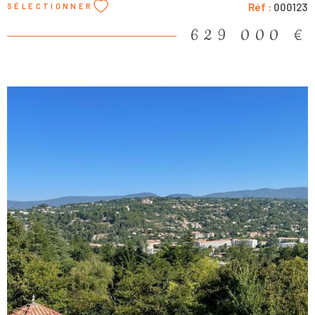
Réf :
000123
SÉLECTIONNER
profiter des extérieurs tout au long de la journée et des saisons.
Un espace bibliothèque (20 m²) complète l'ensemble. Vous
629 000 €
disposerez également d’un cellier (8 m²) et d’une buanderie (8 m²)
communicants avec le double garage. L’espace nuit comprend
une belle suite parentale de 45 m² avec accès direct à l’extérieur,
composée d’une chambre, d’un dressing et d’une salle d’eau avec
WC. Deux autres chambres (15 m² chacune) bénéficiant aussi de
portes fenêtres, une salle de bains et un WC indépendant
viennent parfaire l’ensemble. Côté dépendances : un double
garage de 45 m² et un pool house. Prestations de qualité :
construction en briques monomur, chauffage au sol dans les
pièces de vie, parquet massif en chêne dans les chambres,
terrasse en bois exotique autour de la piscine, chauffe-eau
dernière génération avec panneaux solaires, cheminée à
granulés, piscine traditionnelle 8x4 avec liner neuf, portail et
portes de garage motorisés, éclairages extérieurs, cuves de
récupération des eaux, tout-à-l’égout, et une belle vue dégagée.
Un bien en parfait état, à découvrir sans tarder !
VOIR LE BIEN