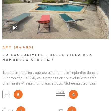
VOIR LE BIEN
et de modernisation. À visiter sans hésiter !
APT (84400)
CO EXCLUSIVITE ! BELLE VILLA AUX
NOMBREUX ATOUTS !
Tournel Immobilier , agence traditionnelle implantée dans le
Luberon depuis 1978, vous propose en co-exclusivité cette
charmante villa aux nombreux atouts. Nichée au cœur d’un
magnifique terrain de plus de 1 400 m², joliment arboré de chênes,
d’oliviers et d’essences provençales, cette propriété offre un
6
4
environnement paisible et privilégié. Vous profiterez d’une piscine
traditionnelle carrelée et chauffée, entourée d’une vaste plage
dallée, de grandes terrasses conviviales, d’un espace barbecue et
1
1