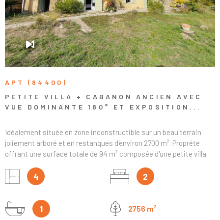
pizza, chauffage central au fioul (avec plancher chauffant dans le
séjour), vue imprenable et proximité immédiate de tous les
commerces. Un bien idéal pour profiter de la proximité du centre-
ville tout en bénéficiant d’un cadre de vie à l’esprit campagne. À
découvrir sans hésiter !
APT (84400)
PETITE VILLA + CABANON ANCIEN AVEC
VUE DOMINANTE 180° ET EXPOSITION...
Idéalement située en zone inconstructible sur un beau terrain
joliement arboré et en restanques d'environ 2700 m². Proprété
offrant une surface totale de 94 m² composée d'une petite villa
de plain pied de 55m² habitables avec atelier attenant 13m² +
cabanon ancien d'environ 26 m² situé en contre-bas. La villa, de
4
2
construction traditonnelle, offre un séjour cheminée (31m²)
composé d'une cuisine US, un espace repas et un salon (poss
chambre sup), une chambre avec accès direct sur jardin (14m²),
1
2756 m²
une salle d'eau (3,5m²) et un wc indépendant. Le cabanon, ancien,