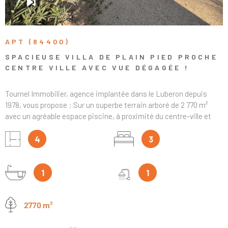
APT (84400)
SPACIEUSE VILLA DE PLAIN PIED PROCHE
CENTRE VILLE AVEC VUE DÉGAGÉE !
Tournel Immobilier, agence implantée dans le Luberon depuis
1978, vous propose : Sur un superbe terrain arboré de 2 770 m²
avec un agréable espace piscine, à proximité du centre-ville et
bénéficiant d’une jolie vue dégagée sur les Monts du Vaucluse et le
Ventoux… Venez découvrir cette spacieuse villa aux prestations
4
3
de qualité, confortable et offrant 224 m² habitables ainsi que de
généreux volumes. Construite en briques monomur, la maison
s’ouvre sur une entrée accueillante (8 m²), un vaste séjour
1
1
traversant de 70 m², lumineux, avec cheminée à insert à granulés,
ainsi qu’une grande cuisine indépendante entièrement équipée
2770 m²
(24 m²). Ces pièces de vie, largement ouvertes sur l’extérieur,
donnent accès à un grand patio de 70 m² exposé sud, à une
terrasse côté nord (28 m²) et à une terrasse côté est, idéales pour