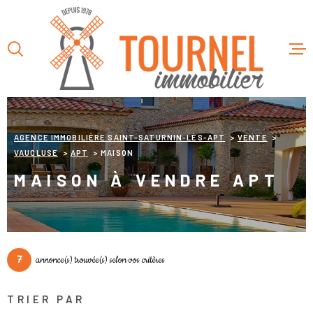
Aller
Aller
Aller
Aller
à
à
au
au
:
la
menu
contenu
recherche
principal
ACCUEIL
L’AGENC
AGENCE IMMOBILIÈRE SAINT-SATURNIN-LÈS-APT
VENTE
VAUCLUSE
APT
MAISON
VENTES
MAISON À VENDRE APT
LOCATIO
SERVICE
7
annonce(s) trouvée(s) selon vos critères
TRIER PAR
CONTAC