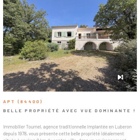
maison présente de nombreux avantages : Habitation
entièrement de plain-pied ; Situation privilégiée à quelques
minutes à pied du centre-ville par un accès en pente douce ;
Chauffage central par pompe à chaleur ; Cheminée ; Double
vitrage ; Volets roulants ; Terrain clos avec double accès ;
Nombreuses dépendances et fort potentiel d’aménagement. Un
VOIR LE BIEN
bien rare offrant de multiples possibilités d’utilisation et
d’évolution. À découvrir rapidement !
APT (84400)
BELLE PROPRIÉTÉ AVEC VUE DOMINANTE !
Immobilier Tournel, agence traditionnelle implantée en Luberon
depuis 1978, vous présente cette belle propriété idéalement