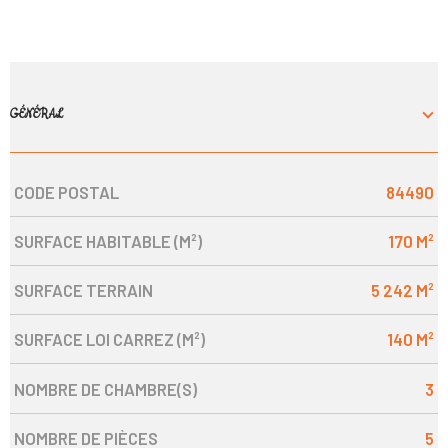
GÉNÉRAL
CODE POSTAL
84490
Caractérisque
Valeurs
SURFACE HABITABLE (M²)
170 M²
SURFACE TERRAIN
5 242 M²
SURFACE LOI CARREZ (M²)
140 M²
NOMBRE DE CHAMBRE(S)
3
NOMBRE DE PIÈCES
5