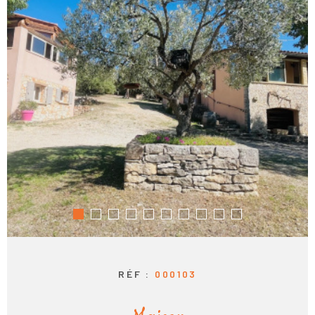
RÉF :
000103