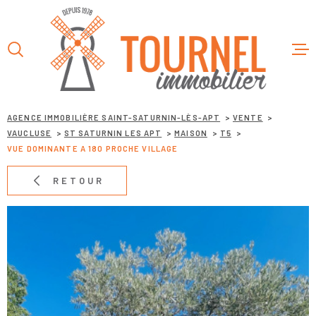
Aller
Aller
Aller
Aller
à
à
au
au
:
la
menu
contenu
recherche
principal
ACCUEIL
AGENCE IMMOBILIÈRE SAINT-SATURNIN-LÈS-APT
VENTE
VAUCLUSE
ST SATURNIN LES APT
MAISON
T5
L’AGENC
VUE DOMINANTE A 180 PROCHE VILLAGE
VENTES
RETOUR
LOCATIO
SERVICE
CONTAC