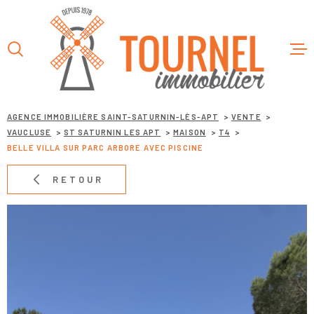
Aller
Aller
Aller
Aller
à
à
au
au
:
la
menu
contenu
recherche
principal
ACCUEIL
AGENCE IMMOBILIÈRE SAINT-SATURNIN-LÈS-APT
VENTE
VAUCLUSE
ST SATURNIN LES APT
MAISON
T4
L’AGENC
BELLE VILLA SUR PARC ARBORE AVEC PISCINE
VENTES
RETOUR
LOCATIO
SERVICE
CONTAC