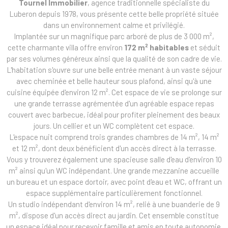
Tournel Immobilier
, agence traditionnelle spécialiste du
Luberon depuis 1978, vous présente cette belle propriété située
dans un environnement calme et privilégié.
Implantée sur un magnifique parc arboré de plus de 3 000 m²,
cette charmante villa offre environ
172 m² habitables
et séduit
par ses volumes généreux ainsi que la qualité de son cadre de vie.
L'habitation s'ouvre sur une belle entrée menant à un vaste séjour
avec cheminée et belle hauteur sous plafond, ainsi qu'à une
cuisine équipée d'environ 12 m². Cet espace de vie se prolonge sur
une grande terrasse agrémentée d'un agréable espace repas
couvert avec barbecue, idéal pour profiter pleinement des beaux
jours. Un cellier et un WC complètent cet espace.
L'espace nuit comprend trois grandes chambres de 14 m², 14 m²
et 12 m², dont deux bénéficient d'un accès direct à la terrasse.
Vous y trouverez également une spacieuse salle d'eau d'environ 10
m² ainsi qu'un WC indépendant. Une grande mezzanine accueille
un bureau et un espace dortoir, avec point d'eau et WC, offrant un
espace supplémentaire particulièrement fonctionnel.
Un studio indépendant d'environ 14 m², relié à une buanderie de 9
m², dispose d'un accès direct au jardin. Cet ensemble constitue
un espace idéal pour recevoir famille et amis en toute autonomie.