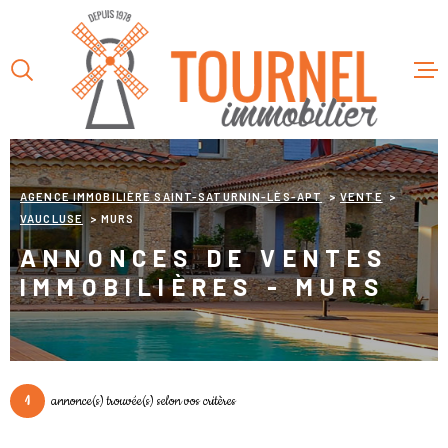
Aller
Aller
Aller
Aller
à
à
au
au
:
la
menu
contenu
recherche
principal
ACCUEIL
L’AGENC
AGENCE IMMOBILIÈRE SAINT-SATURNIN-LÈS-APT
VENTE
VAUCLUSE
MURS
VENTES
ANNONCES DE VENTES
IMMOBILIÈRES - MURS
LOCATIO
SERVICE
1
annonce(s) trouvée(s) selon vos critères
CONTAC