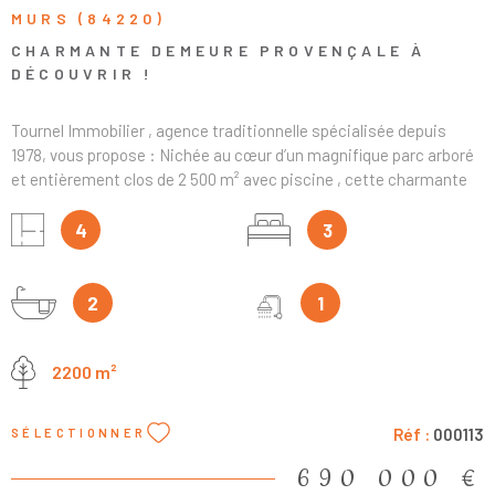
MURS (84220)
CHARMANTE DEMEURE PROVENÇALE À
DÉCOUVRIR !
Tournel Immobilier , agence traditionnelle spécialisée depuis
1978, vous propose : Nichée au cœur d’un magnifique parc arboré
et entièrement clos de 2 500 m² avec piscine , cette charmante
demeure en pierre , à l’agencement soigné et fonctionnel, offre
176 m² habitables tout confort . Dès l’entrée, vous serez accueillis
4
3
par un vaste hall desservant un grand vestiaire, une
buanderie/cellier, ainsi qu’un lumineux salon de 28 m² avec poêle à
bois, séparé par une élégante verrière en fer forgé. Ce salon
2
1
s’ouvre largement sur l’extérieur et communique avec une salle à
manger de 22 m² et une cuisine indépendante de 14 m², elles
2200 m²
aussi séparées par une verrière, offrant ainsi une belle unité
visuelle et une circulation fluide entre les espaces de vie. Le tout
s’ouvre sur une spacieuse terrasse dallée, idéale pour profiter du
Réf :
000113
SÉLECTIONNER
cadre verdoyant. L’espace nuit du rez-de-chaussée comprend une
suite parentale avec une grande chambre de 27 m², un dressing,
690 000 €