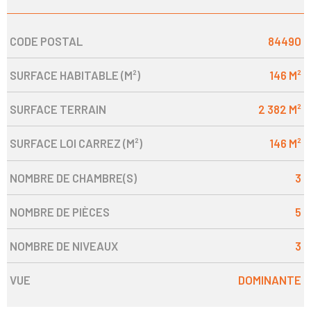
CODE POSTAL
84490
Caractérisque
Valeurs
SURFACE HABITABLE (M²)
146 M²
SURFACE TERRAIN
2 382 M²
SURFACE LOI CARREZ (M²)
146 M²
NOMBRE DE CHAMBRE(S)
3
NOMBRE DE PIÈCES
5
NOMBRE DE NIVEAUX
3
VUE
DOMINANTE