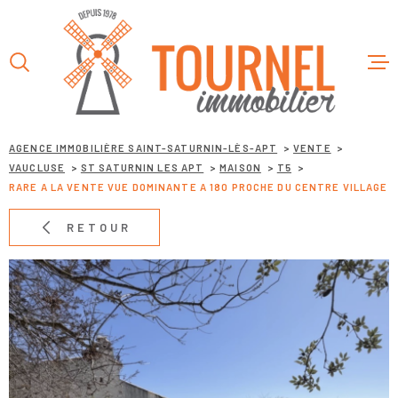
Aller
Aller
Aller
Aller
à
à
au
au
:
la
menu
contenu
recherche
principal
ACCUEIL
AGENCE IMMOBILIÈRE SAINT-SATURNIN-LÈS-APT
VENTE
VAUCLUSE
ST SATURNIN LES APT
MAISON
T5
L’AGENC
RARE A LA VENTE VUE DOMINANTE A 180 PROCHE DU CENTRE VILLAGE
VENTES
RETOUR
LOCATIO
SERVICE
CONTAC