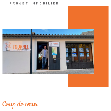
PROJET IMMOBILIER
essentiels : une évaluation précise du bien, une communication
efficace et un suivi rigoureux. Grâce à notre connaissance fine du
marché de Saint-Saturnin-lès-Apt
et des villages voisins,
nous vous aidons à obtenir les meilleures conditions de vente
possibles.
Si vous êtes acheteur, nous comprenons que chaque projet est
unique. Que vous recherchiez une résidence principale, une
maison de vacances ou un investissement locatif, nous prenons
le temps de vous écouter et de vous présenter les biens qui
répondent réellement à vos attentes. Avec nous, chaque visite
est préparée avec soin pour vous offrir les meilleures chances de
trouver le bien idéal. Consultez nos
annonces immobilières à
Saint-Saturnin-lès-Apt
,
Gargas
,
Roussillon
,
Apt
et
Rustrel.
Estimation immobilière
Coup de cœur
Chez Tournel Immobilier, nous veillons à vous proposer des
estimations réalistes et précises, fondées sur des critères