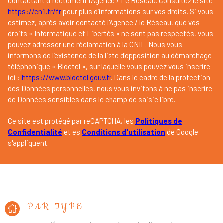
contactant directement l’Agence / Le Réseau. Consultez le site
https://cnil.fr/fr
pour plus d’informations sur vos droits. Si vous
estimez, après avoir contacté l'Agence / le Réseau, que vos
droits « Informatique et Libertés » ne sont pas respectés, vous
pouvez adresser une réclamation à la CNIL. Nous vous
informons de l’existence de la liste d'opposition au démarchage
téléphonique « Bloctel », sur laquelle vous pouvez vous inscrire
ici :
https://www.bloctel.gouv.fr
. Dans le cadre de la protection
des Données personnelles, nous vous invitons à ne pas inscrire
de Données sensibles dans le champ de saisie libre.
Ce site est protégé par reCAPTCHA, les
Politiques de
Confidentialité
et es
Conditions d'utilisation
de Google
s'appliquent.
PAR TYPE