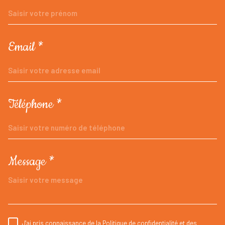
Email *
Téléphone *
Message *
TRAD_MELTEM_VOREDEMANDE
J'ai pris connaissance de la Politique de confidentialité et des