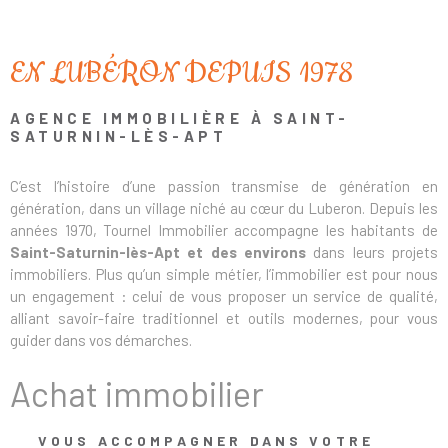
EN LUBÉRON DEPUIS 1978
AGENCE IMMOBILIÈRE À SAINT-
SATURNIN-LÈS-APT
C’est l’histoire d’une passion transmise de génération en
génération, dans un village niché au cœur du Luberon. Depuis les
années 1970, Tournel Immobilier accompagne les habitants de
Saint-Saturnin-lès-Apt et des environs
dans leurs projets
immobiliers. Plus qu’un simple métier, l’immobilier est pour nous
un engagement : celui de vous proposer un service de qualité,
alliant savoir-faire traditionnel et outils modernes, pour vous
guider dans vos démarches.
Achat immobilier
VOUS ACCOMPAGNER DANS VOTRE
Nous savons qu’une vente réussie repose sur plusieurs éléments