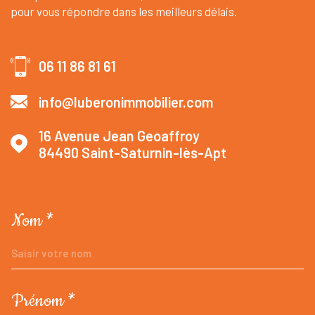
pour vous répondre dans les meilleurs délais.
06 11 86 81 61
info@luberonimmobilier.com
16 Avenue Jean Geoaffroy
84490
Saint-Saturnin-lès-Apt
Nom *
TRAD_MELTEM_VOSCOORDONNEES
Prénom *